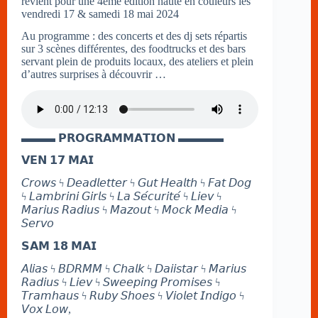
revient pour une 4ème édition haute en couleurs les
vendredi 17 & samedi 18 mai 2024
Au programme : des concerts et des dj sets répartis
sur 3 scènes différentes, des foodtrucks et des bars
servant plein de produits locaux, des ateliers et plein
d’autres surprises à découvrir …
▬▬▬ 𝗣𝗥𝗢𝗚𝗥𝗔𝗠𝗠𝗔𝗧𝗜𝗢𝗡 ▬▬▬▬
𝗩𝗘𝗡 𝟭𝟳 𝗠𝗔𝗜
𝘊𝘳𝘰𝘸𝘴 ϟ 𝘋𝘦𝘢𝘥𝘭𝘦𝘵𝘵𝘦𝘳 ϟ 𝘎𝘶𝘵 𝘏𝘦𝘢𝘭𝘵𝘩 ϟ 𝘍𝘢𝘵 𝘋𝘰𝘨
ϟ 𝘓𝘢𝘮𝘣𝘳𝘪𝘯𝘪 𝘎𝘪𝘳𝘭𝘴 ϟ 𝘓𝘢 𝘚𝘦́𝘤𝘶𝘳𝘪𝘵𝘦́ ϟ 𝘓𝘪𝘦𝘷 ϟ
𝘔𝘢𝘳𝘪𝘶𝘴 𝘙𝘢𝘥𝘪𝘶𝘴 ϟ 𝘔𝘢𝘻𝘰𝘶𝘵 ϟ 𝘔𝘰𝘤𝘬 𝘔𝘦𝘥𝘪𝘢 ϟ
𝘚𝘦𝘳𝘷𝘰
𝗦𝗔𝗠 𝟭𝟴 𝗠𝗔𝗜
𝘈𝘭𝘪𝘢𝘴 ϟ 𝘉𝘋𝘙𝘔𝘔 ϟ 𝘊𝘩𝘢𝘭𝘬 ϟ 𝘋𝘢𝘪𝘪𝘴𝘵𝘢𝘳 ϟ 𝘔𝘢𝘳𝘪𝘶𝘴
𝘙𝘢𝘥𝘪𝘶𝘴 ϟ 𝘓𝘪𝘦𝘷 ϟ 𝘚𝘸𝘦𝘦𝘱𝘪𝘯𝘨 𝘗𝘳𝘰𝘮𝘪𝘴𝘦𝘴 ϟ
𝘛𝘳𝘢𝘮𝘩𝘢𝘶𝘴 ϟ 𝘙𝘶𝘣𝘺 𝘚𝘩𝘰𝘦𝘴 ϟ 𝘝𝘪𝘰𝘭𝘦𝘵 𝘐𝘯𝘥𝘪𝘨𝘰 ϟ
𝘝𝘰𝘹 𝘓𝘰𝘸,