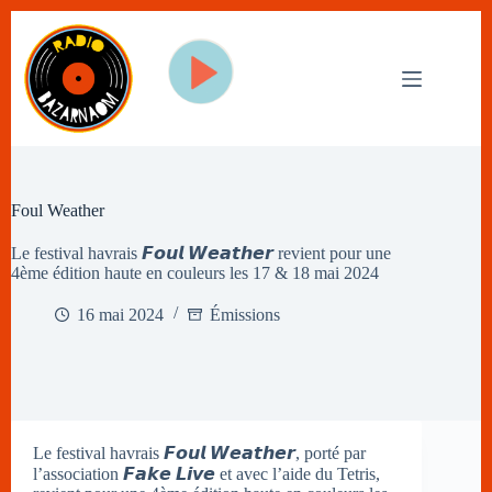
Passer
au
contenu
Foul Weather
Le festival havrais 𝙁𝙤𝙪𝙡 𝙒𝙚𝙖𝙩𝙝𝙚𝙧 revient pour une
4ème édition haute en couleurs les 17 & 18 mai 2024
16 mai 2024
Émissions
Le festival havrais 𝙁𝙤𝙪𝙡 𝙒𝙚𝙖𝙩𝙝𝙚𝙧, porté par
l’association 𝙁𝙖𝙠𝙚 𝙇𝙞𝙫𝙚 et avec l’aide du Tetris,