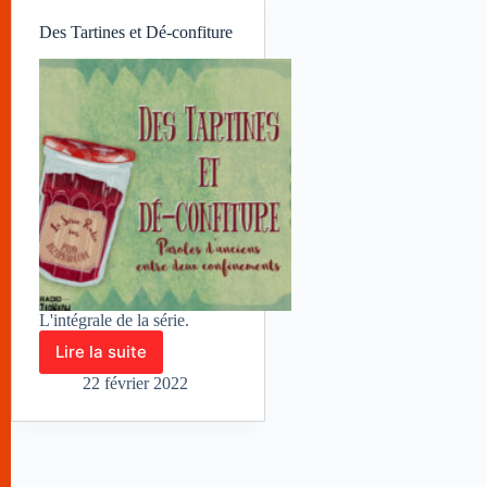
Des Tartines et Dé-confiture
L'intégrale de la série.
Lire la suite
Des
Tartines
22 février 2022
et
Dé-
confiture