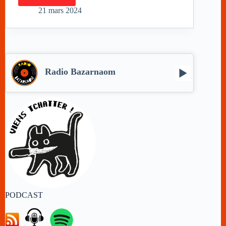
pas
nécessairement
21 mars 2024
E02
Radio Bazarnaom
PODCAST