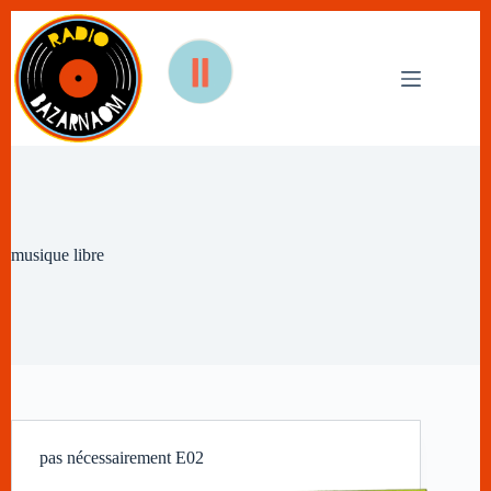
Passer
au
contenu
musique libre
pas nécessairement E02